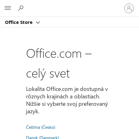
Prihlást
Microsoft
sa
k
Office Store
svojmu
kontu
Office.com –
celý svet
Lokalita Office.com je dostupná v
rôznych krajinách a oblastiach.
Nižšie si vyberte svoj preferovaný
jazyk.
Čeština (Česko)
Dansk (Danmark)