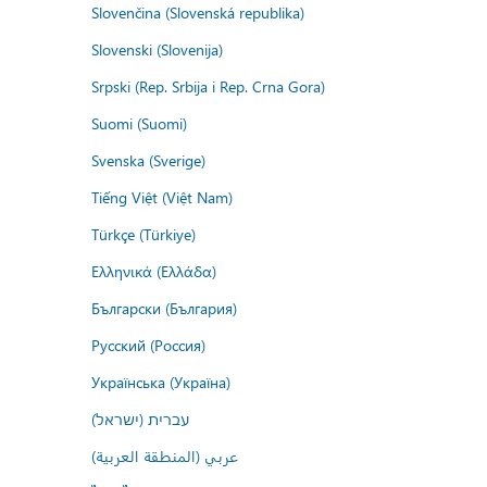
Slovenčina (Slovenská republika)
Slovenski (Slovenija)
Srpski (Rep. Srbija i Rep. Crna Gora)
Suomi (Suomi)
Svenska (Sverige)
Tiếng Việt (Việt Nam)
Türkçe (Türkiye)
Ελληνικά (Ελλάδα)
Български (България)
Русский (Россия)
Українська (Україна)
עברית (ישראל)
عربي (المنطقة العربية)