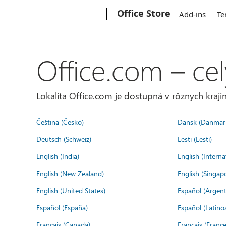
Microsoft
Office Store
Add-ins
Te
Office.com – cel
Lokalita Office.com je dostupná v rôznych krajin
Čeština (Česko)
Dansk (Danmar
Deutsch (Schweiz)
Eesti (Eesti)
English (India)
English (Interna
English (New Zealand)
English (Singap
English (United States)
Español (Argent
Español (España)
Español (Latino
Français (Canada)
Français (France