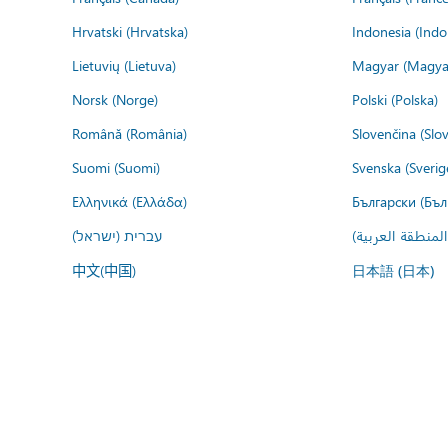
Hrvatski (Hrvatska)
Indonesia (Indo
Lietuvių (Lietuva)
Magyar (Magya
Norsk (Norge)
Polski (Polska)
Română (România)
Slovenčina (Slo
Suomi (Suomi)
Svenska (Sverig
Ελληνικά (Ελλάδα)
Български (Бъл
المنطقة العربية
עברית (ישראל)
中文(中国)
日本語 (日本)