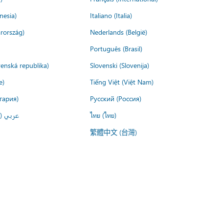
nesia)
Italiano (Italia)
rország)
Nederlands (België)
Português (Brasil)
venská republika)
Slovenski (Slovenija)
e)
Tiếng Việt (Việt Nam)
гария)
Русский (Россия)
عربي ()
ไทย (ไทย)
繁體中文 (台灣)