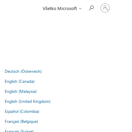
Prihláste
Všetko Microsoft
sa
k
svojmu
kontu
.
Deutsch (Österreich)
English (Canada)
English (Malaysia)
English (United Kingdom)
Español (Colombia)
Français (Belgique)
Français (Suisse)