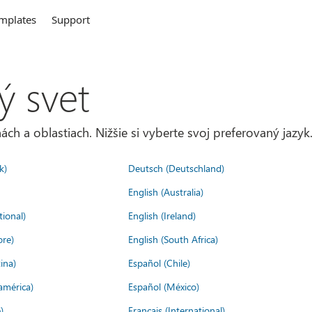
mplates
Support
ý svet
ách a oblastiach. Nižšie si vyberte svoj preferovaný jazyk
k)
Deutsch (Deutschland)
English (Australia)
tional)
English (Ireland)
ore)
English (South Africa)
ina)
Español (Chile)
américa)
Español (México)
)
Français (International)