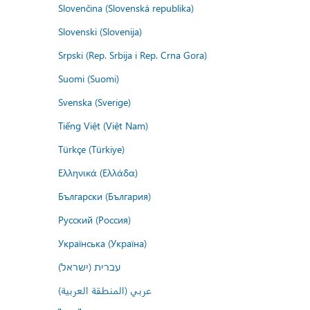
Slovenčina (Slovenská republika)
Slovenski (Slovenija)
Srpski (Rep. Srbija i Rep. Crna Gora)
Suomi (Suomi)
Svenska (Sverige)
Tiếng Việt (Việt Nam)
Türkçe (Türkiye)
Ελληνικά (Ελλάδα)
Български (България)
Русский (Россия)
Українська (Україна)
עברית (ישראל)
عربي (المنطقة العربية)