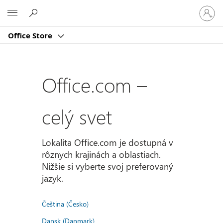
Prihlást
Microsoft
sa
k
Office Store
svojmu
kontu
Office.com –
celý svet
Lokalita Office.com je dostupná v
rôznych krajinách a oblastiach.
Nižšie si vyberte svoj preferovaný
jazyk.
Čeština (Česko)
Dansk (Danmark)