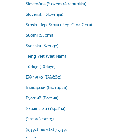
Slovenčina (Slovenská republika)
Slovenski (Slovenija)
Srpski (Rep. Srbija i Rep. Crna Gora)
Suomi (Suomi)
Svenska (Sverige)
Tiếng Việt (Việt Nam)
Türkçe (Türkiye)
Ελληνικά (Ελλάδα)
Български (България)
Русский (Россия)
Українська (Україна)
עברית (ישראל)
عربي (المنطقة العربية)