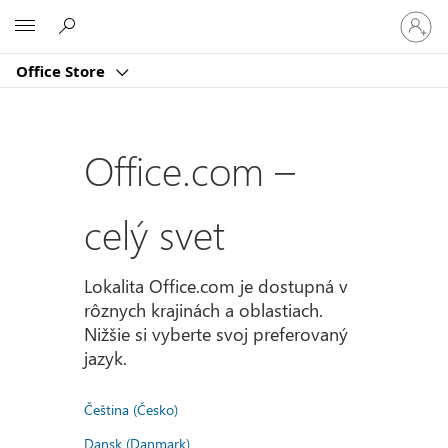
Prihlást
Microsoft
sa
k
Office Store
svojmu
kontu
Office.com –
celý svet
Lokalita Office.com je dostupná v
rôznych krajinách a oblastiach.
Nižšie si vyberte svoj preferovaný
jazyk.
Čeština (Česko)
Dansk (Danmark)