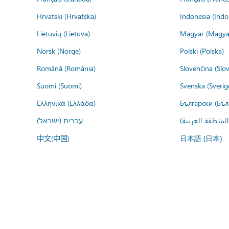
Hrvatski (Hrvatska)
Indonesia (Indo
Lietuvių (Lietuva)
Magyar (Magya
Norsk (Norge)
Polski (Polska)
Română (România)
Slovenčina (Slo
Suomi (Suomi)
Svenska (Sverig
Ελληνικά (Ελλάδα)
Български (Бъл
المنطقة العربية
עברית (ישראל)
中文(中国)
日本語 (日本)