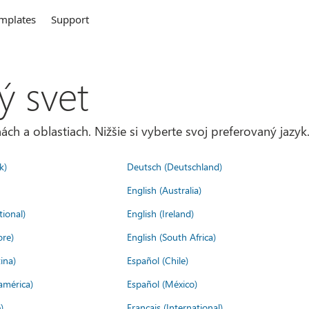
mplates
Support
ý svet
ách a oblastiach. Nižšie si vyberte svoj preferovaný jazyk
k)
Deutsch (Deutschland)
English (Australia)
tional)
English (Ireland)
ore)
English (South Africa)
ina)
Español (Chile)
américa)
Español (México)
)
Français (International)