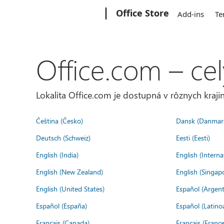
Microsoft
Office Store
Add-ins
Te
Office.com – cel
Lokalita Office.com je dostupná v rôznych krajin
Čeština (Česko)
Dansk (Danmar
Deutsch (Schweiz)
Eesti (Eesti)
English (India)
English (Interna
English (New Zealand)
English (Singap
English (United States)
Español (Argent
Español (España)
Español (Latino
Français (Canada)
Français (France