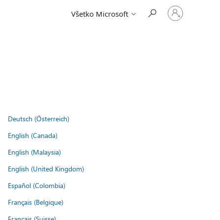
Prihláste
Všetko Microsoft
sa
k
svojmu
kontu
.
Deutsch (Österreich)
English (Canada)
English (Malaysia)
English (United Kingdom)
Español (Colombia)
Français (Belgique)
Français (Suisse)