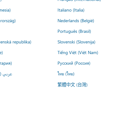
nesia)
Italiano (Italia)
rország)
Nederlands (België)
Português (Brasil)
venská republika)
Slovenski (Slovenija)
e)
Tiếng Việt (Việt Nam)
гария)
Русский (Россия)
عربي ()
ไทย (ไทย)
繁體中文 (台灣)