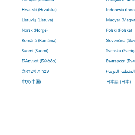
Hrvatski (Hrvatska)
Indonesia (Indo
Lietuvių (Lietuva)
Magyar (Magya
Norsk (Norge)
Polski (Polska)
Română (România)
Slovenčina (Slo
Suomi (Suomi)
Svenska (Sverig
Ελληνικά (Ελλάδα)
Български (Бъл
المنطقة العربية
עברית (ישראל)
中文(中国)
日本語 (日本)