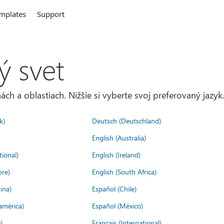
mplates
Support
ý svet
ách a oblastiach. Nižšie si vyberte svoj preferovaný jazyk
k)
Deutsch (Deutschland)
English (Australia)
tional)
English (Ireland)
ore)
English (South Africa)
ina)
Español (Chile)
américa)
Español (México)
)
Français (International)