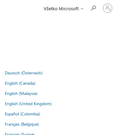
Prihláste
Všetko Microsoft
sa
k
svojmu
kontu
.
Deutsch (Österreich)
English (Canada)
English (Malaysia)
English (United Kingdom)
Español (Colombia)
Français (Belgique)
Français (Suisse)