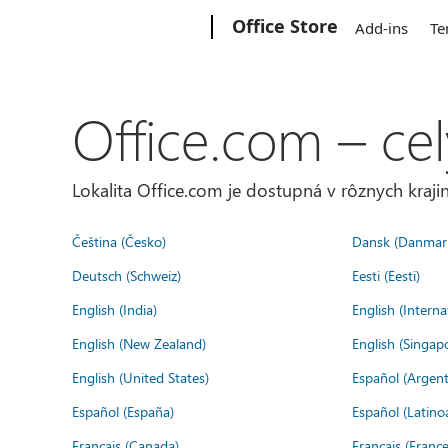
Microsoft
Office Store
Add-ins
Te
Office.com – cel
Lokalita Office.com je dostupná v rôznych krajin
Čeština (Česko)
Dansk (Danmar
Deutsch (Schweiz)
Eesti (Eesti)
English (India)
English (Interna
English (New Zealand)
English (Singap
English (United States)
Español (Argent
Español (España)
Español (Latino
Français (Canada)
Français (France