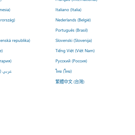
nesia)
Italiano (Italia)
rország)
Nederlands (België)
Português (Brasil)
venská republika)
Slovenski (Slovenija)
e)
Tiếng Việt (Việt Nam)
гария)
Русский (Россия)
عربي ()
ไทย (ไทย)
繁體中文 (台灣)