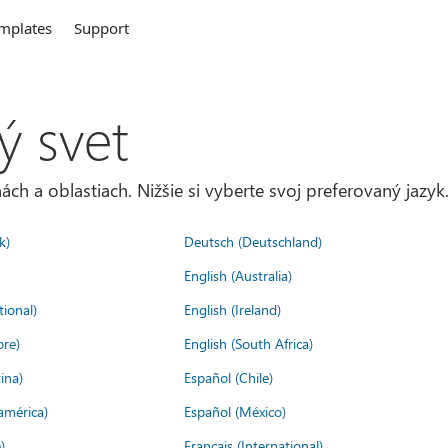
mplates
Support
ý svet
ách a oblastiach. Nižšie si vyberte svoj preferovaný jazyk
k)
Deutsch (Deutschland)
English (Australia)
tional)
English (Ireland)
ore)
English (South Africa)
ina)
Español (Chile)
américa)
Español (México)
)
Français (International)