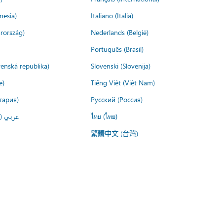
nesia)
Italiano (Italia)
rország)
Nederlands (België)
Português (Brasil)
venská republika)
Slovenski (Slovenija)
e)
Tiếng Việt (Việt Nam)
гария)
Русский (Россия)
عربي ()
ไทย (ไทย)
繁體中文 (台灣)