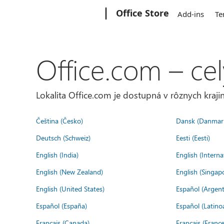
Microsoft
Office Store
Add-ins
Te
Office.com – cel
Lokalita Office.com je dostupná v rôznych krajin
Čeština (Česko)
Dansk (Danmar
Deutsch (Schweiz)
Eesti (Eesti)
English (India)
English (Interna
English (New Zealand)
English (Singap
English (United States)
Español (Argent
Español (España)
Español (Latino
Français (Canada)
Français (France