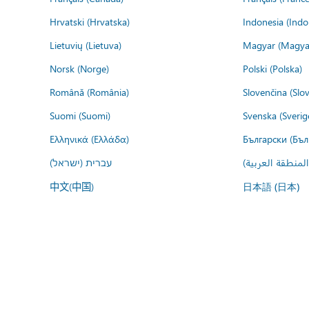
Hrvatski (Hrvatska)
Indonesia (Indo
Lietuvių (Lietuva)
Magyar (Magya
Norsk (Norge)
Polski (Polska)
Română (România)
Slovenčina (Slo
Suomi (Suomi)
Svenska (Sverig
Ελληνικά (Ελλάδα)
Български (Бъл
المنطقة العربية
עברית (ישראל)
中文(中国)
日本語 (日本)