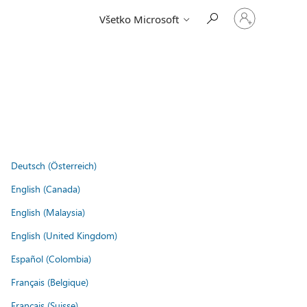
Prihláste
Všetko Microsoft
sa
k
svojmu
kontu
.
Deutsch (Österreich)
English (Canada)
English (Malaysia)
English (United Kingdom)
Español (Colombia)
Français (Belgique)
Français (Suisse)