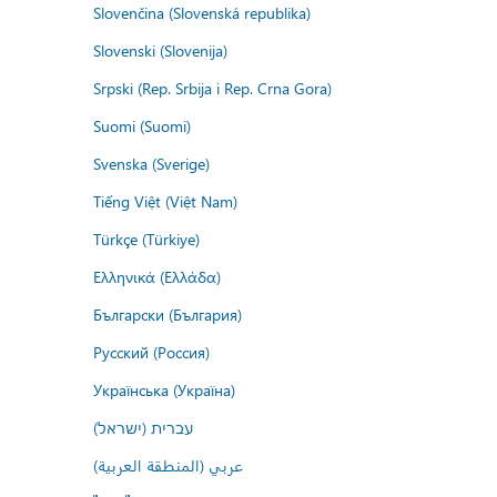
Slovenčina (Slovenská republika)
Slovenski (Slovenija)
Srpski (Rep. Srbija i Rep. Crna Gora)
Suomi (Suomi)
Svenska (Sverige)
Tiếng Việt (Việt Nam)
Türkçe (Türkiye)
Ελληνικά (Ελλάδα)
Български (България)
Русский (Россия)
Українська (Україна)
עברית (ישראל)
عربي (المنطقة العربية)