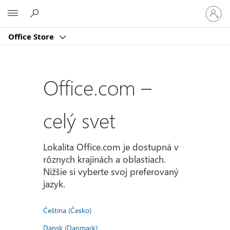
Prihlást
Microsoft
sa
k
Office Store
svojmu
kontu
Office.com –
celý svet
Lokalita Office.com je dostupná v
rôznych krajinách a oblastiach.
Nižšie si vyberte svoj preferovaný
jazyk.
Čeština (Česko)
Dansk (Danmark)