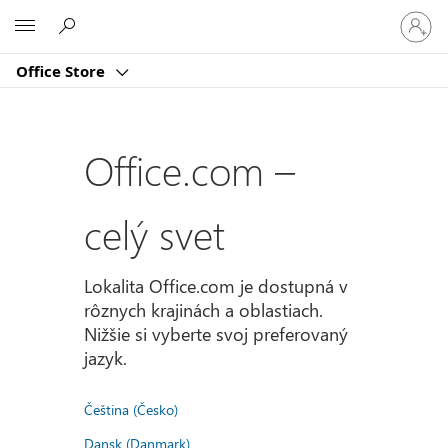
Prihlást
Microsoft
sa
k
Office Store
svojmu
kontu
Office.com –
celý svet
Lokalita Office.com je dostupná v
rôznych krajinách a oblastiach.
Nižšie si vyberte svoj preferovaný
jazyk.
Čeština (Česko)
Dansk (Danmark)