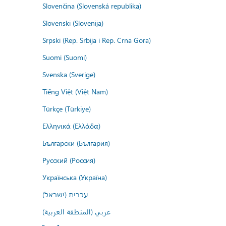
Slovenčina (Slovenská republika)
Slovenski (Slovenija)
Srpski (Rep. Srbija i Rep. Crna Gora)
Suomi (Suomi)
Svenska (Sverige)
Tiếng Việt (Việt Nam)
Türkçe (Türkiye)
Ελληνικά (Ελλάδα)
Български (България)
Русский (Россия)
Українська (Україна)
עברית (ישראל)
عربي (المنطقة العربية)