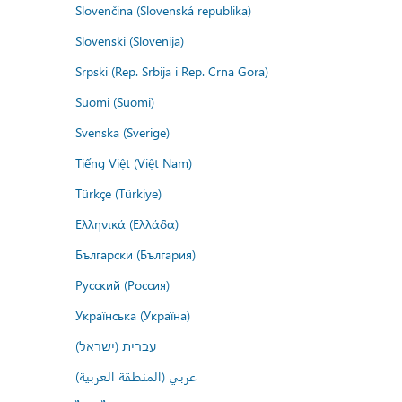
Slovenčina (Slovenská republika)
Slovenski (Slovenija)
Srpski (Rep. Srbija i Rep. Crna Gora)
Suomi (Suomi)
Svenska (Sverige)
Tiếng Việt (Việt Nam)
Türkçe (Türkiye)
Ελληνικά (Ελλάδα)
Български (България)
Русский (Россия)
Українська (Україна)
עברית (ישראל)
عربي (المنطقة العربية)