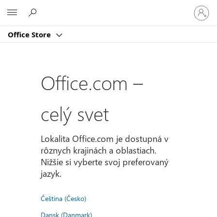
Prihlást
Microsoft
sa
k
Office Store
svojmu
kontu
Office.com –
celý svet
Lokalita Office.com je dostupná v
rôznych krajinách a oblastiach.
Nižšie si vyberte svoj preferovaný
jazyk.
Čeština (Česko)
Dansk (Danmark)