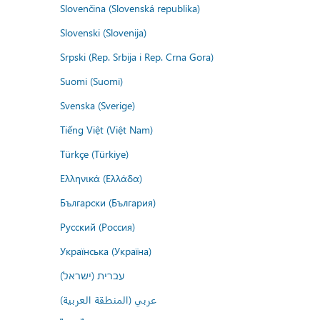
Slovenčina (Slovenská republika)
Slovenski (Slovenija)
Srpski (Rep. Srbija i Rep. Crna Gora)
Suomi (Suomi)
Svenska (Sverige)
Tiếng Việt (Việt Nam)
Türkçe (Türkiye)
Ελληνικά (Ελλάδα)
Български (България)
Русский (Россия)
Українська (Україна)
עברית (ישראל)
عربي (المنطقة العربية)