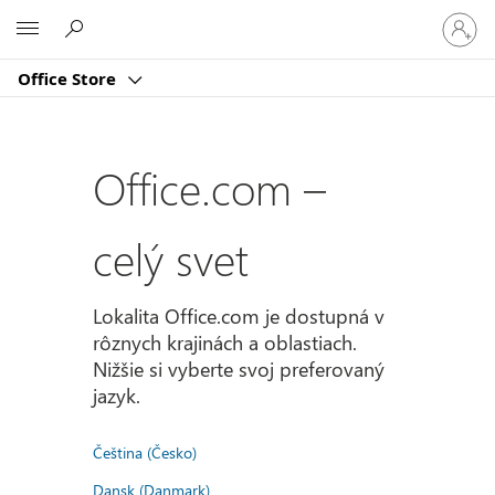
Prihlást
Microsoft
sa
k
Office Store
svojmu
kontu
Office.com –
celý svet
Lokalita Office.com je dostupná v
rôznych krajinách a oblastiach.
Nižšie si vyberte svoj preferovaný
jazyk.
Čeština (Česko)
Dansk (Danmark)