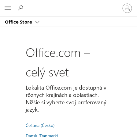
Prihlást
Microsoft
sa
k
Office Store
svojmu
kontu
Office.com –
celý svet
Lokalita Office.com je dostupná v
rôznych krajinách a oblastiach.
Nižšie si vyberte svoj preferovaný
jazyk.
Čeština (Česko)
Dansk (Danmark)