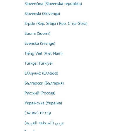
Slovenčina (Slovenská republika)
Slovenski (Slovenija)
Srpski (Rep. Srbija i Rep. Crna Gora)
Suomi (Suomi)
Svenska (Sverige)
Tiếng Việt (Việt Nam)
Türkçe (Türkiye)
Ελληνικά (Ελλάδα)
Български (България)
Русский (Россия)
Українська (Україна)
עברית (ישראל)
عربي (المنطقة العربية)