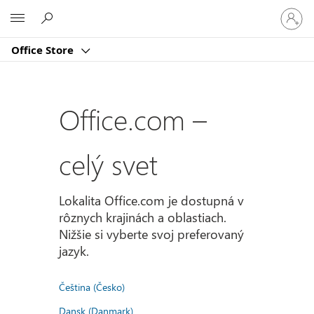
Prihlást
Microsoft
sa
k
Office Store
svojmu
kontu
Office.com –
celý svet
Lokalita Office.com je dostupná v
rôznych krajinách a oblastiach.
Nižšie si vyberte svoj preferovaný
jazyk.
Čeština (Česko)
Dansk (Danmark)