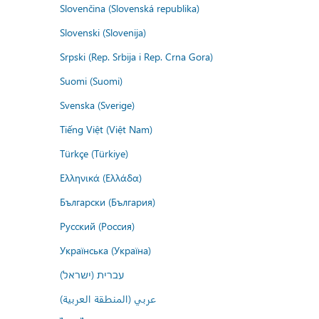
Slovenčina (Slovenská republika)
Slovenski (Slovenija)
Srpski (Rep. Srbija i Rep. Crna Gora)
Suomi (Suomi)
Svenska (Sverige)
Tiếng Việt (Việt Nam)
Türkçe (Türkiye)
Ελληνικά (Ελλάδα)
Български (България)
Русский (Россия)
Українська (Україна)
עברית (ישראל)
عربي (المنطقة العربية)