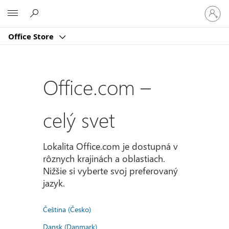
Prihlást
Microsoft
sa
k
Office Store
svojmu
kontu
Office.com –
celý svet
Lokalita Office.com je dostupná v
rôznych krajinách a oblastiach.
Nižšie si vyberte svoj preferovaný
jazyk.
Čeština (Česko)
Dansk (Danmark)