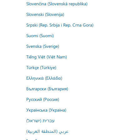
Slovenčina (Slovenská republika)
Slovenski (Slovenija)
Srpski (Rep. Srbija i Rep. Crna Gora)
Suomi (Suomi)
Svenska (Sverige)
Tiếng Việt (Việt Nam)
Türkçe (Türkiye)
Ελληνικά (Ελλάδα)
Български (България)
Русский (Россия)
Українська (Україна)
עברית (ישראל)
عربي (المنطقة العربية)