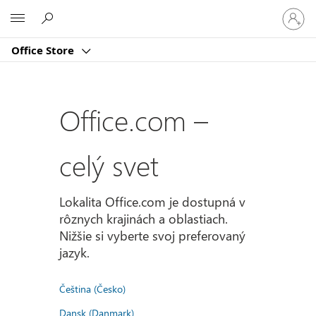
Prihlást
Microsoft
sa
k
Office Store
svojmu
kontu
Office.com –
celý svet
Lokalita Office.com je dostupná v
rôznych krajinách a oblastiach.
Nižšie si vyberte svoj preferovaný
jazyk.
Čeština (Česko)
Dansk (Danmark)