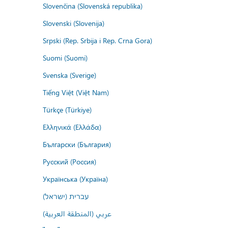
Slovenčina (Slovenská republika)
Slovenski (Slovenija)
Srpski (Rep. Srbija i Rep. Crna Gora)
Suomi (Suomi)
Svenska (Sverige)
Tiếng Việt (Việt Nam)
Türkçe (Türkiye)
Ελληνικά (Ελλάδα)
Български (България)
Русский (Россия)
Українська (Україна)
עברית (ישראל)
عربي (المنطقة العربية)