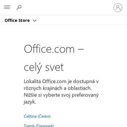
Prihlást
Microsoft
sa
k
Office Store
svojmu
kontu
Office.com –
celý svet
Lokalita Office.com je dostupná v
rôznych krajinách a oblastiach.
Nižšie si vyberte svoj preferovaný
jazyk.
Čeština (Česko)
Dansk (Danmark)