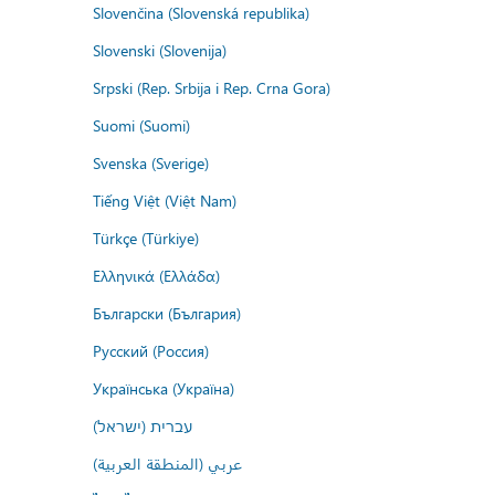
Slovenčina (Slovenská republika)
Slovenski (Slovenija)
Srpski (Rep. Srbija i Rep. Crna Gora)
Suomi (Suomi)
Svenska (Sverige)
Tiếng Việt (Việt Nam)
Türkçe (Türkiye)
Ελληνικά (Ελλάδα)
Български (България)
Русский (Россия)
Українська (Україна)
עברית (ישראל)
عربي (المنطقة العربية)