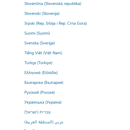
Slovenčina (Slovenská republika)
Slovenski (Slovenija)
Srpski (Rep. Srbija i Rep. Crna Gora)
Suomi (Suomi)
Svenska (Sverige)
Tiếng Việt (Việt Nam)
Türkçe (Türkiye)
Ελληνικά (Ελλάδα)
Български (България)
Русский (Россия)
Українська (Україна)
עברית (ישראל)
عربي (المنطقة العربية)