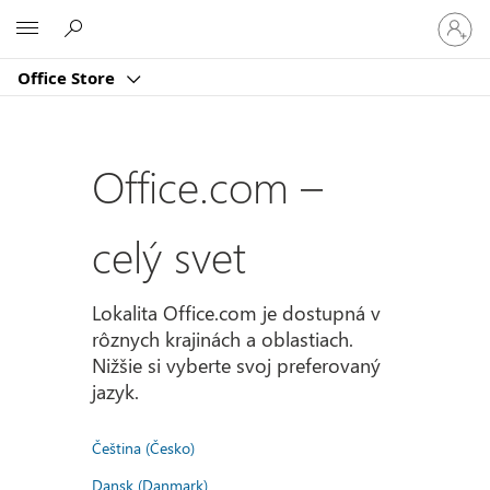
Prihlást
Microsoft
sa
k
Office Store
svojmu
kontu
Office.com –
celý svet
Lokalita Office.com je dostupná v
rôznych krajinách a oblastiach.
Nižšie si vyberte svoj preferovaný
jazyk.
Čeština (Česko)
Dansk (Danmark)