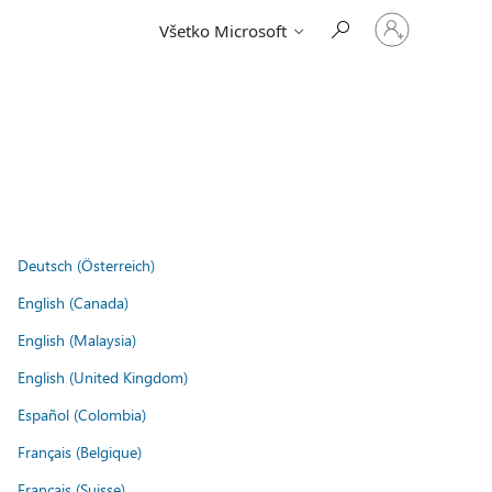
Prihláste
Všetko Microsoft
sa
k
svojmu
kontu
.
Deutsch (Österreich)
English (Canada)
English (Malaysia)
English (United Kingdom)
Español (Colombia)
Français (Belgique)
Français (Suisse)