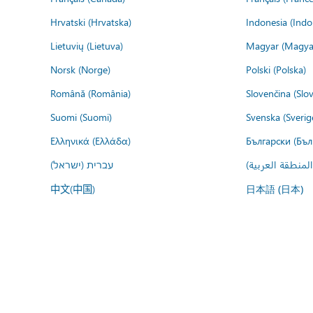
Hrvatski (Hrvatska)
Indonesia (Indo
Lietuvių (Lietuva)
Magyar (Magya
Norsk (Norge)
Polski (Polska)
Română (România)
Slovenčina (Slo
Suomi (Suomi)
Svenska (Sverig
Ελληνικά (Ελλάδα)
Български (Бъл
المنطقة العربية
עברית (ישראל)
中文(中国)
日本語 (日本)