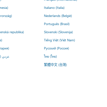
nesia)
Italiano (Italia)
rország)
Nederlands (België)
Português (Brasil)
venská republika)
Slovenski (Slovenija)
e)
Tiếng Việt (Việt Nam)
гария)
Русский (Россия)
عربي ()
ไทย (ไทย)
繁體中文 (台灣)