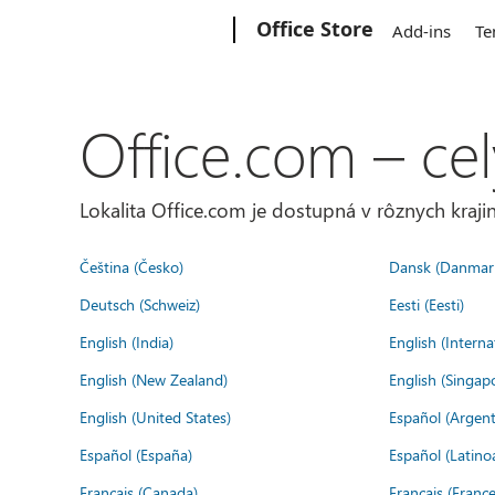
Microsoft
Office Store
Add-ins
Te
Office.com – cel
Lokalita Office.com je dostupná v rôznych krajin
Čeština (Česko)
Dansk (Danmar
Deutsch (Schweiz)
Eesti (Eesti)
English (India)
English (Interna
English (New Zealand)
English (Singap
English (United States)
Español (Argent
Español (España)
Español (Latino
Français (Canada)
Français (France