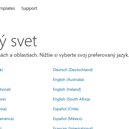
mplates
Support
ý svet
ách a oblastiach. Nižšie si vyberte svoj preferovaný jazyk
k)
Deutsch (Deutschland)
English (Australia)
tional)
English (Ireland)
ore)
English (South Africa)
ina)
Español (Chile)
américa)
Español (México)
)
Français (International)