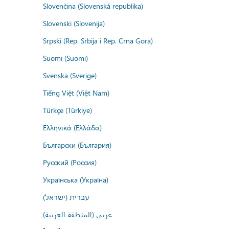
Slovenčina (Slovenská republika)
Slovenski (Slovenija)
Srpski (Rep. Srbija i Rep. Crna Gora)
Suomi (Suomi)
Svenska (Sverige)
Tiếng Việt (Việt Nam)
Türkçe (Türkiye)
Ελληνικά (Ελλάδα)
Български (България)
Русский (Россия)
Українська (Україна)
עברית (ישראל)
عربي (المنطقة العربية)