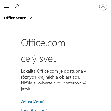
Prihlást
Microsoft
sa
k
Office Store
svojmu
kontu
Office.com –
celý svet
Lokalita Office.com je dostupná v
rôznych krajinách a oblastiach.
Nižšie si vyberte svoj preferovaný
jazyk.
Čeština (Česko)
Dansk (Danmark)