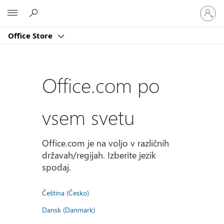
Vpišite
Microsoft
se
v
Office Store
svoj
račun
Office.com po
vsem svetu
Office.com je na voljo v različnih
državah/regijah. Izberite jezik
spodaj.
Čeština (Česko)
Dansk (Danmark)