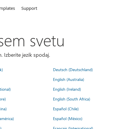
mplates
Support
sem svetu
. Izberite jezik spodaj.
k)
Deutsch (Deutschland)
English (Australia)
tional)
English (Ireland)
ore)
English (South Africa)
ina)
Español (Chile)
américa)
Español (México)
)
Français (International)