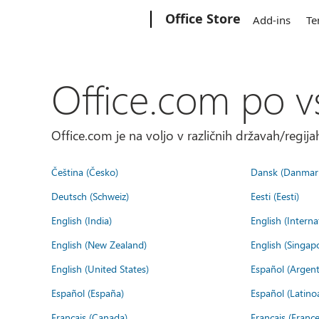
Microsoft
Office Store
Add-ins
Te
Office.com po v
Office.com je na voljo v različnih državah/regijah
Čeština (Česko)
Dansk (Danmar
Deutsch (Schweiz)
Eesti (Eesti)
English (India)
English (Interna
English (New Zealand)
English (Singap
English (United States)
Español (Argent
Español (España)
Español (Latino
Français (Canada)
Français (France