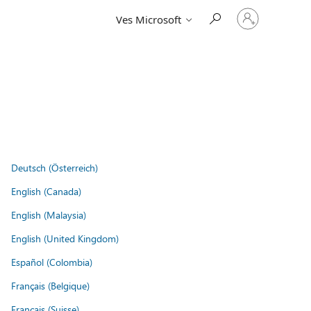
Vpišite
Ves Microsoft
se
v
svoj
račun
Deutsch (Österreich)
English (Canada)
English (Malaysia)
English (United Kingdom)
Español (Colombia)
Français (Belgique)
Français (Suisse)