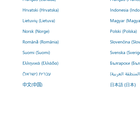
Hrvatski (Hrvatska)
Indonesia (Indo
Lietuvių (Lietuva)
Magyar (Magya
Norsk (Norge)
Polski (Polska)
Română (România)
Slovenčina (Slo
Suomi (Suomi)
Svenska (Sverig
Ελληνικά (Ελλάδα)
Български (Бъл
المنطقة العربية
עברית (ישראל)
中文(中国)
日本語 (日本)