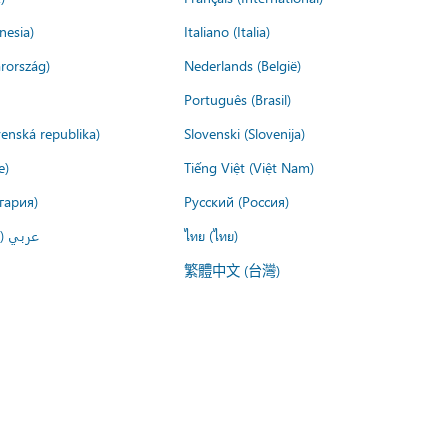
nesia)
Italiano (Italia)
rország)
Nederlands (België)
Português (Brasil)
venská republika)
Slovenski (Slovenija)
e)
Tiếng Việt (Việt Nam)
гария)
Русский (Россия)
عربي ()
ไทย (ไทย)
繁體中文 (台灣)