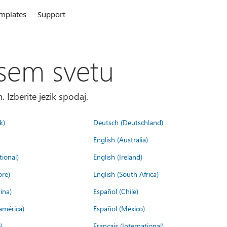
mplates
Support
sem svetu
. Izberite jezik spodaj.
k)
Deutsch (Deutschland)
English (Australia)
tional)
English (Ireland)
ore)
English (South Africa)
ina)
Español (Chile)
américa)
Español (México)
)
Français (International)