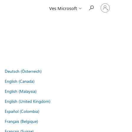
Vpišite
Ves Microsoft
se
v
svoj
račun
Deutsch (Österreich)
English (Canada)
English (Malaysia)
English (United Kingdom)
Español (Colombia)
Français (Belgique)
Français (Suisse)