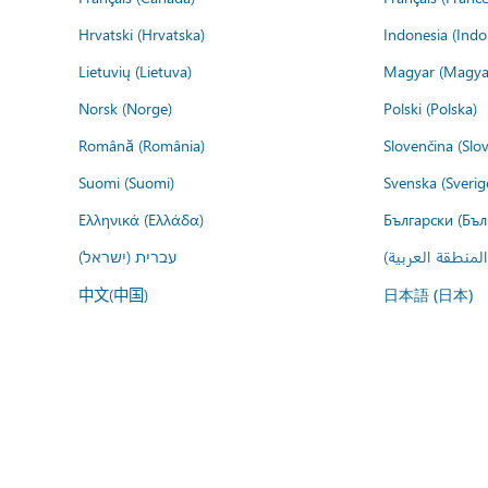
Hrvatski (Hrvatska)
Indonesia (Indo
Lietuvių (Lietuva)
Magyar (Magya
Norsk (Norge)
Polski (Polska)
Română (România)
Slovenčina (Slo
Suomi (Suomi)
Svenska (Sverig
Ελληνικά (Ελλάδα)
Български (Бъл
المنطقة العربية
עברית (ישראל)
中文(中国)
日本語 (日本)