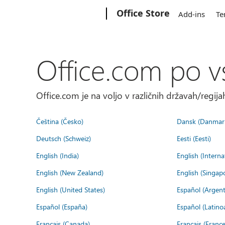
Microsoft
Office Store
Add-ins
Te
Office.com po v
Office.com je na voljo v različnih državah/regijah
Čeština (Česko)
Dansk (Danmar
Deutsch (Schweiz)
Eesti (Eesti)
English (India)
English (Interna
English (New Zealand)
English (Singap
English (United States)
Español (Argent
Español (España)
Español (Latino
Français (Canada)
Français (France