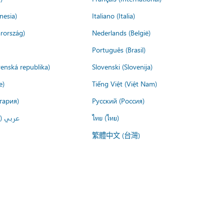
nesia)
Italiano (Italia)
rország)
Nederlands (België)
Português (Brasil)
venská republika)
Slovenski (Slovenija)
e)
Tiếng Việt (Việt Nam)
гария)
Русский (Россия)
عربي ()
ไทย (ไทย)
繁體中文 (台灣)