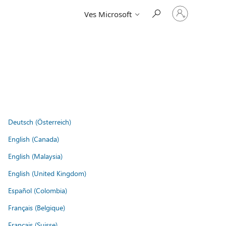
Vpišite
Ves Microsoft
se
v
svoj
račun
Deutsch (Österreich)
English (Canada)
English (Malaysia)
English (United Kingdom)
Español (Colombia)
Français (Belgique)
Français (Suisse)