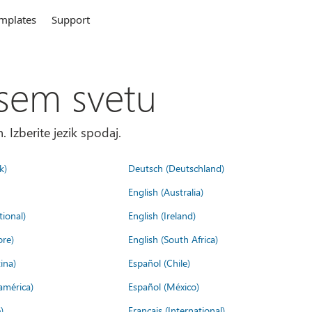
mplates
Support
sem svetu
. Izberite jezik spodaj.
k)
Deutsch (Deutschland)
English (Australia)
tional)
English (Ireland)
ore)
English (South Africa)
ina)
Español (Chile)
américa)
Español (México)
)
Français (International)