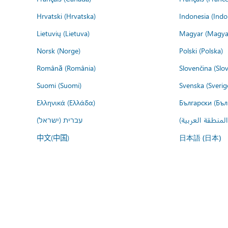
Hrvatski (Hrvatska)
Indonesia (Indo
Lietuvių (Lietuva)
Magyar (Magya
Norsk (Norge)
Polski (Polska)
Română (România)
Slovenčina (Slo
Suomi (Suomi)
Svenska (Sverig
Ελληνικά (Ελλάδα)
Български (Бъл
المنطقة العربية
עברית (ישראל)
中文(中国)
日本語 (日本)