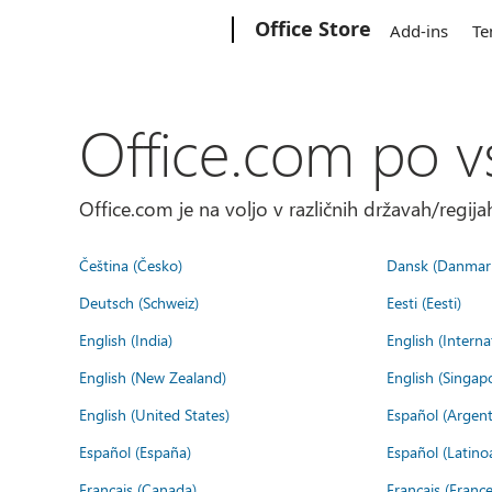
Microsoft
Office Store
Add-ins
Te
Office.com po v
Office.com je na voljo v različnih državah/regijah
Čeština (Česko)
Dansk (Danmar
Deutsch (Schweiz)
Eesti (Eesti)
English (India)
English (Interna
English (New Zealand)
English (Singap
English (United States)
Español (Argent
Español (España)
Español (Latino
Français (Canada)
Français (France