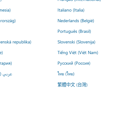
nesia)
Italiano (Italia)
rország)
Nederlands (België)
Português (Brasil)
venská republika)
Slovenski (Slovenija)
e)
Tiếng Việt (Việt Nam)
гария)
Русский (Россия)
عربي ()
ไทย (ไทย)
繁體中文 (台灣)