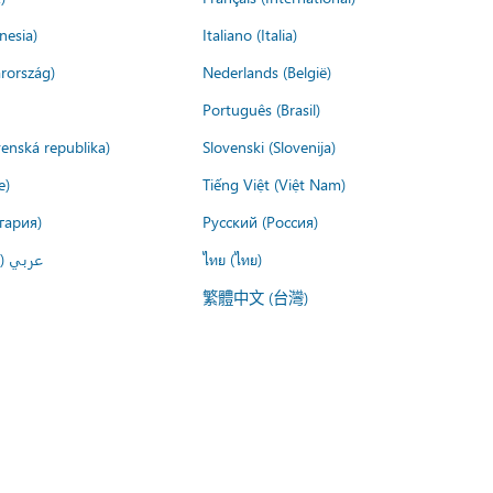
nesia)
Italiano (Italia)
rország)
Nederlands (België)
Português (Brasil)
venská republika)
Slovenski (Slovenija)
e)
Tiếng Việt (Việt Nam)
гария)
Русский (Россия)
عربي ()
ไทย (ไทย)
繁體中文 (台灣)