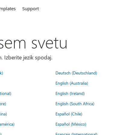
mplates
Support
sem svetu
. Izberite jezik spodaj.
k)
Deutsch (Deutschland)
English (Australia)
tional)
English (Ireland)
ore)
English (South Africa)
ina)
Español (Chile)
américa)
Español (México)
)
Français (International)