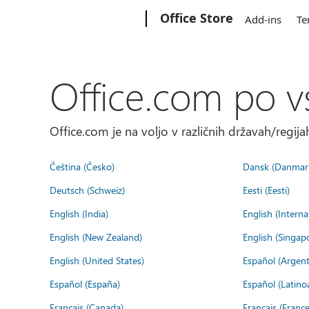
Microsoft
Office Store
Add-ins
Te
Office.com po v
Office.com je na voljo v različnih državah/regijah
Čeština (Česko)
Dansk (Danmar
Deutsch (Schweiz)
Eesti (Eesti)
English (India)
English (Interna
English (New Zealand)
English (Singap
English (United States)
Español (Argent
Español (España)
Español (Latino
Français (Canada)
Français (France