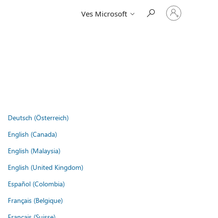
Vpišite
Ves Microsoft
se
v
svoj
račun
Deutsch (Österreich)
English (Canada)
English (Malaysia)
English (United Kingdom)
Español (Colombia)
Français (Belgique)
Français (Suisse)