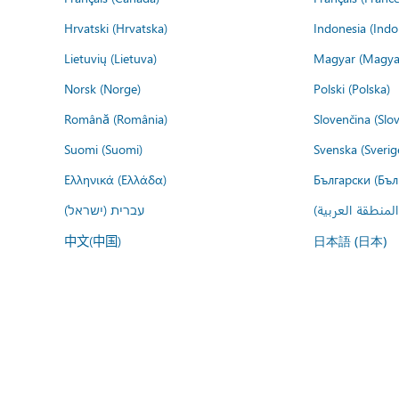
Hrvatski (Hrvatska)
Indonesia (Indo
Lietuvių (Lietuva)
Magyar (Magya
Norsk (Norge)
Polski (Polska)
Română (România)
Slovenčina (Slo
Suomi (Suomi)
Svenska (Sverig
Ελληνικά (Ελλάδα)
Български (Бъл
المنطقة العربية
עברית (ישראל)
中文(中国)
日本語 (日本)