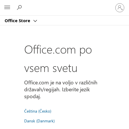
Vpišite
Microsoft
se
v
Office Store
svoj
račun
Office.com po
vsem svetu
Office.com je na voljo v različnih
državah/regijah. Izberite jezik
spodaj.
Čeština (Česko)
Dansk (Danmark)