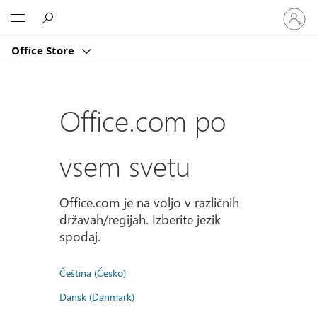
Vpišite
Microsoft
se
v
Office Store
svoj
račun
Office.com po
vsem svetu
Office.com je na voljo v različnih
državah/regijah. Izberite jezik
spodaj.
Čeština (Česko)
Dansk (Danmark)