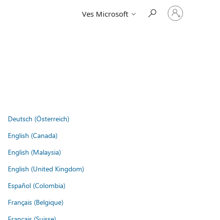
Vpišite
Ves Microsoft
se
v
svoj
račun
Deutsch (Österreich)
English (Canada)
English (Malaysia)
English (United Kingdom)
Español (Colombia)
Français (Belgique)
Français (Suisse)