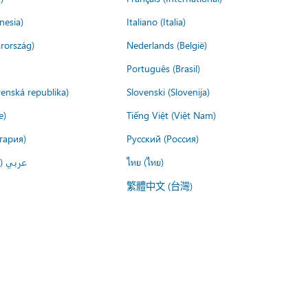
nesia)
Italiano (Italia)
rország)
Nederlands (België)
Português (Brasil)
venská republika)
Slovenski (Slovenija)
e)
Tiếng Việt (Việt Nam)
гария)
Русский (Россия)
عربي ()
ไทย (ไทย)
繁體中文 (台灣)