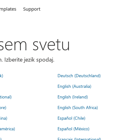
mplates
Support
sem svetu
. Izberite jezik spodaj.
k)
Deutsch (Deutschland)
English (Australia)
tional)
English (Ireland)
ore)
English (South Africa)
ina)
Español (Chile)
américa)
Español (México)
)
Français (International)