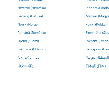
Hrvatski (Hrvatska)
Indonesia (Indo
Lietuvių (Lietuva)
Magyar (Magya
Norsk (Norge)
Polski (Polska)
Română (România)
Slovenčina (Slo
Suomi (Suomi)
Svenska (Sverig
Ελληνικά (Ελλάδα)
Български (Бъл
المنطقة العربية
עברית (ישראל)
中文(中国)
日本語 (日本)