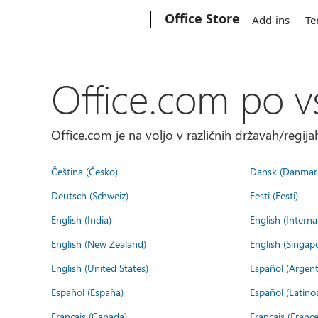
Microsoft
Office Store
Add-ins
Te
Office.com po v
Office.com je na voljo v različnih državah/regijah
Čeština (Česko)
Dansk (Danmar
Deutsch (Schweiz)
Eesti (Eesti)
English (India)
English (Interna
English (New Zealand)
English (Singap
English (United States)
Español (Argent
Español (España)
Español (Latino
Français (Canada)
Français (France