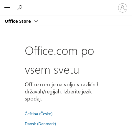
Vpišite
Microsoft
se
v
Office Store
svoj
račun
Office.com po
vsem svetu
Office.com je na voljo v različnih
državah/regijah. Izberite jezik
spodaj.
Čeština (Česko)
Dansk (Danmark)