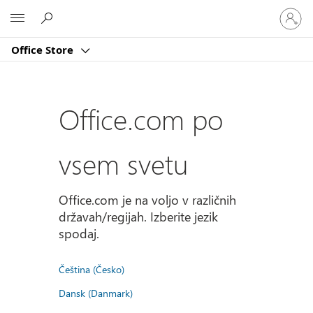
Vpišite
Microsoft
se
v
Office Store
svoj
račun
Office.com po
vsem svetu
Office.com je na voljo v različnih
državah/regijah. Izberite jezik
spodaj.
Čeština (Česko)
Dansk (Danmark)