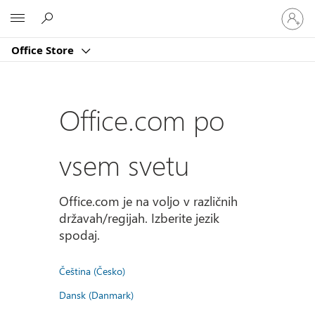
Vpišite
Microsoft
se
v
Office Store
svoj
račun
Office.com po
vsem svetu
Office.com je na voljo v različnih
državah/regijah. Izberite jezik
spodaj.
Čeština (Česko)
Dansk (Danmark)