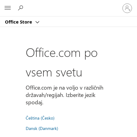
Vpišite
Microsoft
se
v
Office Store
svoj
račun
Office.com po
vsem svetu
Office.com je na voljo v različnih
državah/regijah. Izberite jezik
spodaj.
Čeština (Česko)
Dansk (Danmark)