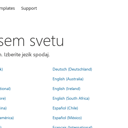
mplates
Support
sem svetu
. Izberite jezik spodaj.
k)
Deutsch (Deutschland)
English (Australia)
tional)
English (Ireland)
ore)
English (South Africa)
ina)
Español (Chile)
américa)
Español (México)
)
Français (International)