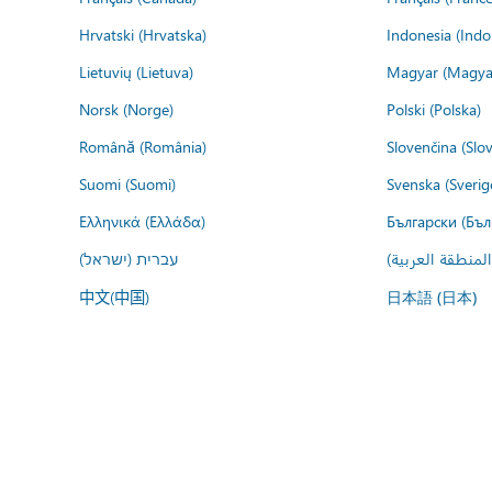
Hrvatski (Hrvatska)
Indonesia (Indo
Lietuvių (Lietuva)
Magyar (Magya
Norsk (Norge)
Polski (Polska)
Română (România)
Slovenčina (Slo
Suomi (Suomi)
Svenska (Sverig
Ελληνικά (Ελλάδα)
Български (Бъл
المنطقة العربية
עברית (ישראל)
中文(中国)
日本語 (日本)