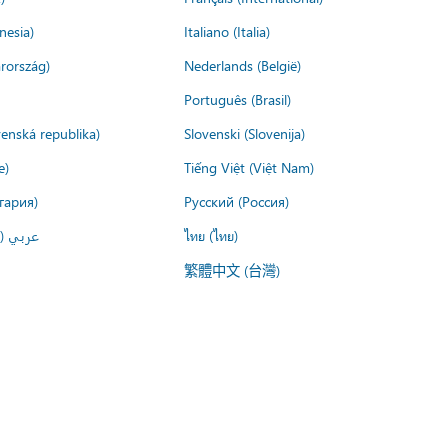
nesia)
Italiano (Italia)
rország)
Nederlands (België)
Português (Brasil)
venská republika)
Slovenski (Slovenija)
e)
Tiếng Việt (Việt Nam)
гария)
Русский (Россия)
عربي ()
ไทย (ไทย)
繁體中文 (台灣)