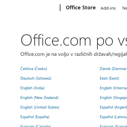
Microsoft
Office Store
Add-ins
Te
Office.com po v
Office.com je na voljo v različnih državah/regijah
Čeština (Česko)
Dansk (Danmar
Deutsch (Schweiz)
Eesti (Eesti)
English (India)
English (Interna
English (New Zealand)
English (Singap
English (United States)
Español (Argent
Español (España)
Español (Latino
Français (Canada)
Français (France