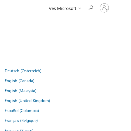
Vpišite
Ves Microsoft
se
v
svoj
račun
Deutsch (Österreich)
English (Canada)
English (Malaysia)
English (United Kingdom)
Español (Colombia)
Français (Belgique)
Français (Suisse)