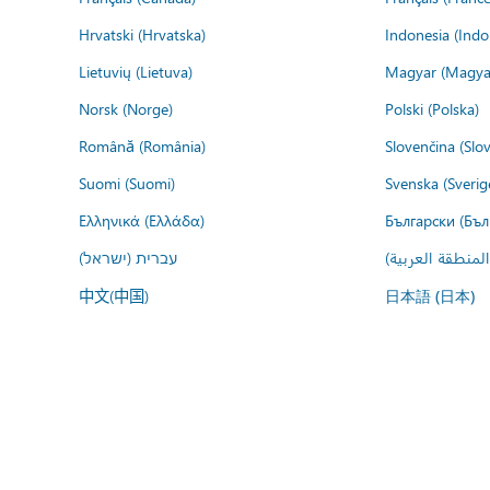
Hrvatski (Hrvatska)
Indonesia (Indo
Lietuvių (Lietuva)
Magyar (Magya
Norsk (Norge)
Polski (Polska)
Română (România)
Slovenčina (Slo
Suomi (Suomi)
Svenska (Sverig
Ελληνικά (Ελλάδα)
Български (Бъл
المنطقة العربية
עברית (ישראל)
中文(中国)
日本語 (日本)