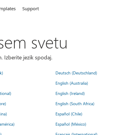
mplates
Support
sem svetu
. Izberite jezik spodaj.
k)
Deutsch (Deutschland)
English (Australia)
tional)
English (Ireland)
ore)
English (South Africa)
ina)
Español (Chile)
américa)
Español (México)
)
Français (International)