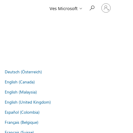
Vpišite
Ves Microsoft
se
v
svoj
račun
Deutsch (Österreich)
English (Canada)
English (Malaysia)
English (United Kingdom)
Español (Colombia)
Français (Belgique)
Français (Suisse)