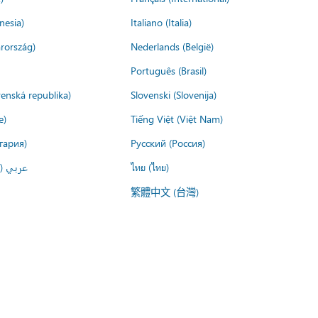
nesia)
Italiano (Italia)
rország)
Nederlands (België)
Português (Brasil)
venská republika)
Slovenski (Slovenija)
e)
Tiếng Việt (Việt Nam)
гария)
Русский (Россия)
عربي ()
ไทย (ไทย)
繁體中文 (台灣)