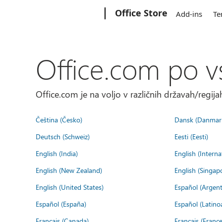
Microsoft
Office Store
Add-ins
Te
Office.com po v
Office.com je na voljo v različnih državah/regijah
Čeština (Česko)
Dansk (Danmar
Deutsch (Schweiz)
Eesti (Eesti)
English (India)
English (Interna
English (New Zealand)
English (Singap
English (United States)
Español (Argent
Español (España)
Español (Latino
Français (Canada)
Français (France