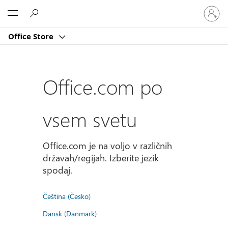
Vpišite
Microsoft
se
v
Office Store
svoj
račun
Office.com po
vsem svetu
Office.com je na voljo v različnih
državah/regijah. Izberite jezik
spodaj.
Čeština (Česko)
Dansk (Danmark)