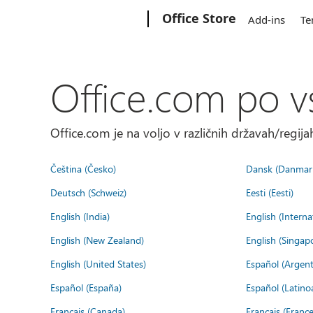
Microsoft
Office Store
Add-ins
Te
Office.com po v
Office.com je na voljo v različnih državah/regijah
Čeština (Česko)
Dansk (Danmar
Deutsch (Schweiz)
Eesti (Eesti)
English (India)
English (Interna
English (New Zealand)
English (Singap
English (United States)
Español (Argent
Español (España)
Español (Latino
Français (Canada)
Français (France