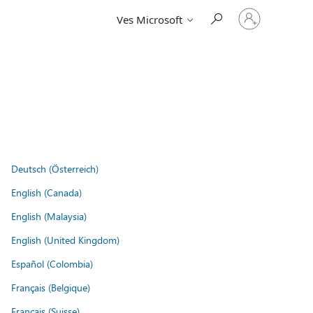
Vpišite
Ves Microsoft
se
v
svoj
račun
Deutsch (Österreich)
English (Canada)
English (Malaysia)
English (United Kingdom)
Español (Colombia)
Français (Belgique)
Français (Suisse)