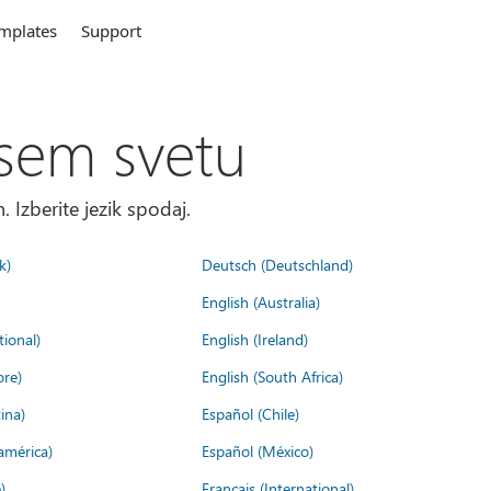
mplates
Support
sem svetu
. Izberite jezik spodaj.
k)
Deutsch (Deutschland)
English (Australia)
tional)
English (Ireland)
ore)
English (South Africa)
ina)
Español (Chile)
américa)
Español (México)
)
Français (International)