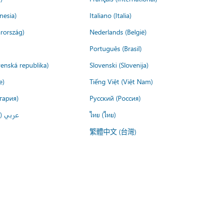
nesia)
Italiano (Italia)
rország)
Nederlands (België)
Português (Brasil)
venská republika)
Slovenski (Slovenija)
e)
Tiếng Việt (Việt Nam)
гария)
Русский (Россия)
عربي ()
ไทย (ไทย)
繁體中文 (台灣)