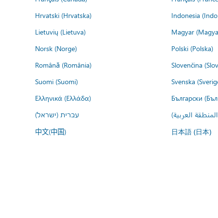
Hrvatski (Hrvatska)
Indonesia (Indo
Lietuvių (Lietuva)
Magyar (Magya
Norsk (Norge)
Polski (Polska)
Română (România)
Slovenčina (Slo
Suomi (Suomi)
Svenska (Sverig
Ελληνικά (Ελλάδα)
Български (Бъл
المنطقة العربية
עברית (ישראל)
中文(中国)
日本語 (日本)