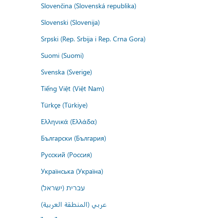
Slovenčina (Slovenská republika)
Slovenski (Slovenija)
Srpski (Rep. Srbija i Rep. Crna Gora)
Suomi (Suomi)
Svenska (Sverige)
Tiếng Việt (Việt Nam)
Türkçe (Türkiye)
Ελληνικά (Ελλάδα)
Български (България)
Русский (Россия)
Українська (Україна)
עברית (ישראל)
عربي (المنطقة العربية)