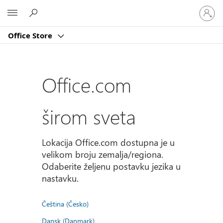
Prijavite
Microsoft
se
na
Office Store
nalog
Office.com
širom sveta
Lokacija Office.com dostupna je u
velikom broju zemalja/regiona.
Odaberite željenu postavku jezika u
nastavku.
Čeština (Česko)
Dansk (Danmark)