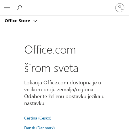
Prijavite
Microsoft
se
na
Office Store
nalog
Office.com
širom sveta
Lokacija Office.com dostupna je u
velikom broju zemalja/regiona.
Odaberite željenu postavku jezika u
nastavku.
Čeština (Česko)
Dansk (Danmark)