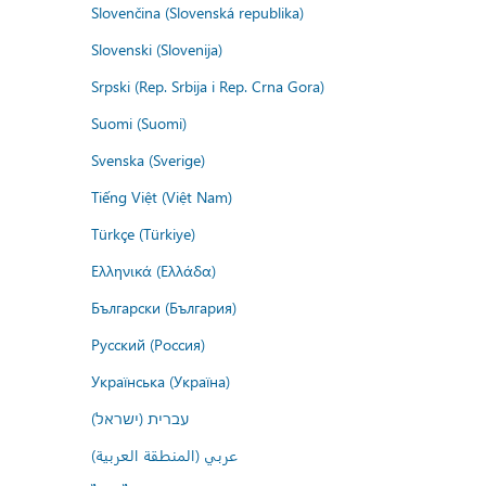
Slovenčina (Slovenská republika)
Slovenski (Slovenija)
Srpski (Rep. Srbija i Rep. Crna Gora)
Suomi (Suomi)
Svenska (Sverige)
Tiếng Việt (Việt Nam)
Türkçe (Türkiye)
Ελληνικά (Ελλάδα)
Български (България)
Русский (Россия)
Українська (Україна)
עברית (ישראל)
عربي (المنطقة العربية)