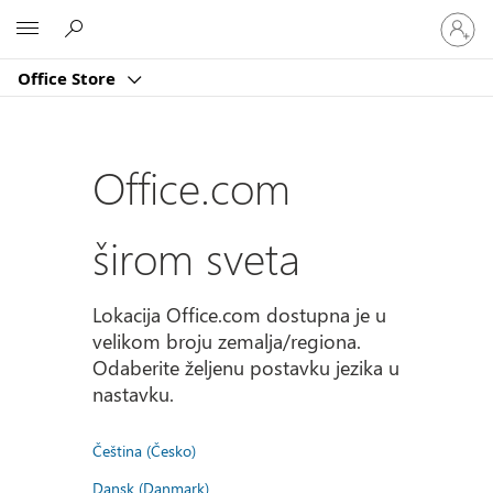
Prijavite
Microsoft
se
na
Office Store
nalog
Office.com
širom sveta
Lokacija Office.com dostupna je u
velikom broju zemalja/regiona.
Odaberite željenu postavku jezika u
nastavku.
Čeština (Česko)
Dansk (Danmark)