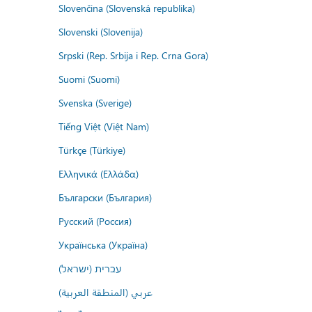
Slovenčina (Slovenská republika)
Slovenski (Slovenija)
Srpski (Rep. Srbija i Rep. Crna Gora)
Suomi (Suomi)
Svenska (Sverige)
Tiếng Việt (Việt Nam)
Türkçe (Türkiye)
Ελληνικά (Ελλάδα)
Български (България)
Русский (Россия)
Українська (Україна)
עברית (ישראל)
عربي (المنطقة العربية)