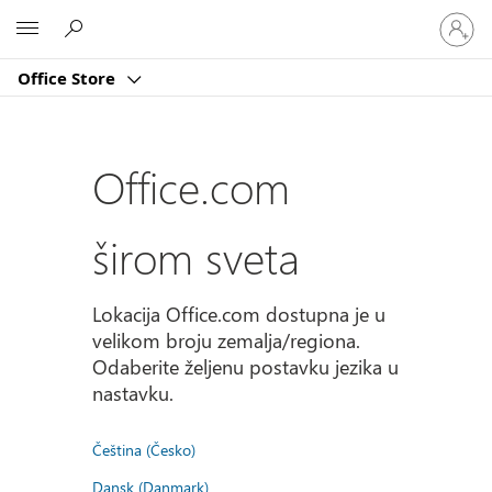
Prijavite
Microsoft
se
na
Office Store
nalog
Office.com
širom sveta
Lokacija Office.com dostupna je u
velikom broju zemalja/regiona.
Odaberite željenu postavku jezika u
nastavku.
Čeština (Česko)
Dansk (Danmark)