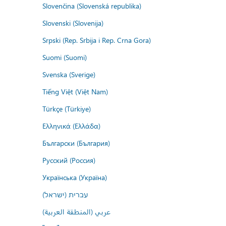
Slovenčina (Slovenská republika)
Slovenski (Slovenija)
Srpski (Rep. Srbija i Rep. Crna Gora)
Suomi (Suomi)
Svenska (Sverige)
Tiếng Việt (Việt Nam)
Türkçe (Türkiye)
Ελληνικά (Ελλάδα)
Български (България)
Русский (Россия)
Українська (Україна)
עברית (ישראל)
عربي (المنطقة العربية)