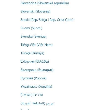
Slovenčina (Slovenská republika)
Slovenski (Slovenija)
Srpski (Rep. Srbija i Rep. Crna Gora)
Suomi (Suomi)
Svenska (Sverige)
Tiếng Việt (Việt Nam)
Türkçe (Türkiye)
Ελληνικά (Ελλάδα)
Български (България)
Русский (Россия)
Українська (Україна)
עברית (ישראל)
عربي (المنطقة العربية)