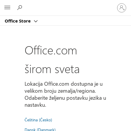
Prijavite
Microsoft
se
na
Office Store
nalog
Office.com
širom sveta
Lokacija Office.com dostupna je u
velikom broju zemalja/regiona.
Odaberite željenu postavku jezika u
nastavku.
Čeština (Česko)
Dansk (Danmark)