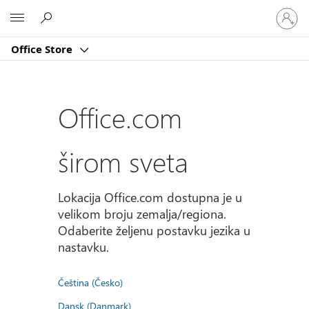
Prijavite
Microsoft
se
na
Office Store
nalog
Office.com
širom sveta
Lokacija Office.com dostupna je u
velikom broju zemalja/regiona.
Odaberite željenu postavku jezika u
nastavku.
Čeština (Česko)
Dansk (Danmark)