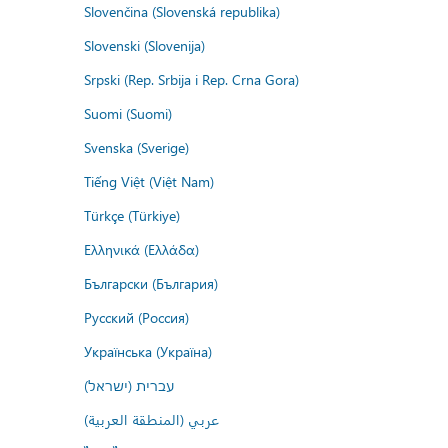
Slovenčina (Slovenská republika)
Slovenski (Slovenija)
Srpski (Rep. Srbija i Rep. Crna Gora)
Suomi (Suomi)
Svenska (Sverige)
Tiếng Việt (Việt Nam)
Türkçe (Türkiye)
Ελληνικά (Ελλάδα)
Български (България)
Русский (Россия)
Українська (Україна)
עברית (ישראל)
عربي (المنطقة العربية)