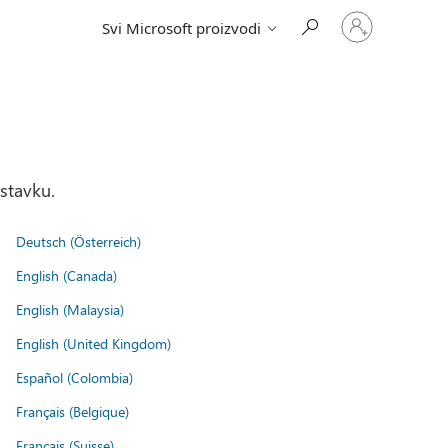
Prijavite
Svi Microsoft proizvodi
se
na
nalog
stavku.
Deutsch (Österreich)
English (Canada)
English (Malaysia)
English (United Kingdom)
Español (Colombia)
Français (Belgique)
Français (Suisse)