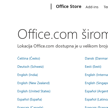
Microsoft
Office Store
Add-ins
Te
Office.com širo
Lokacija Office.com dostupna je u velikom broju
Čeština (Česko)
Dansk (Danmar
Deutsch (Schweiz)
Eesti (Eesti)
English (India)
English (Interna
English (New Zealand)
English (Singap
English (United States)
Español (Argent
Español (España)
Español (Latino
Français (Canada)
Français (France