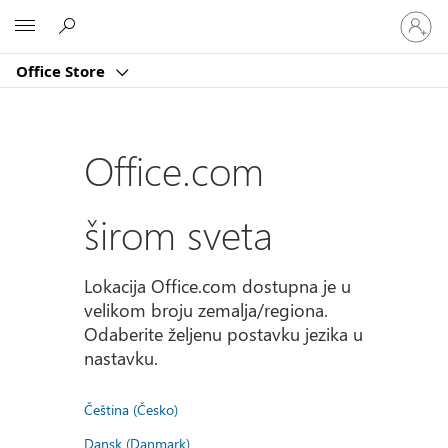
Prijavite
Microsoft
se
na
Office Store
nalog
Office.com
širom sveta
Lokacija Office.com dostupna je u
velikom broju zemalja/regiona.
Odaberite željenu postavku jezika u
nastavku.
Čeština (Česko)
Dansk (Danmark)