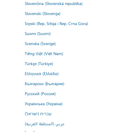
Slovenčina (Slovenská republika)
Slovenski (Slovenija)
Srpski (Rep. Srbija i Rep. Crna Gora)
Suomi (Suomi)
Svenska (Sverige)
Tiếng Việt (Việt Nam)
Türkçe (Türkiye)
Ελληνικά (Ελλάδα)
Български (България)
Русский (Россия)
Українська (Україна)
עברית (ישראל)
عربي (المنطقة العربية)