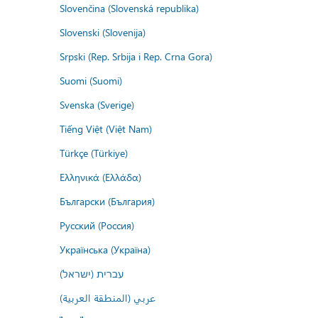
Slovenčina (Slovenská republika)
Slovenski (Slovenija)
Srpski (Rep. Srbija i Rep. Crna Gora)
Suomi (Suomi)
Svenska (Sverige)
Tiếng Việt (Việt Nam)
Türkçe (Türkiye)
Ελληνικά (Ελλάδα)
Български (България)
Русский (Россия)
Українська (Україна)
עברית (ישראל)
عربي (المنطقة العربية)