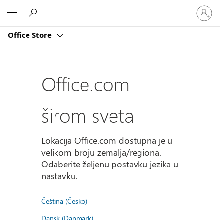
Prijavite
Microsoft
se
na
Office Store
nalog
Office.com
širom sveta
Lokacija Office.com dostupna je u
velikom broju zemalja/regiona.
Odaberite željenu postavku jezika u
nastavku.
Čeština (Česko)
Dansk (Danmark)