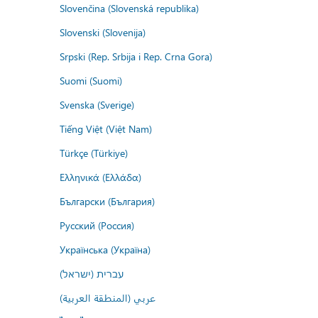
Slovenčina (Slovenská republika)
Slovenski (Slovenija)
Srpski (Rep. Srbija i Rep. Crna Gora)
Suomi (Suomi)
Svenska (Sverige)
Tiếng Việt (Việt Nam)
Türkçe (Türkiye)
Ελληνικά (Ελλάδα)
Български (България)
Русский (Россия)
Українська (Україна)
עברית (ישראל)
عربي (المنطقة العربية)