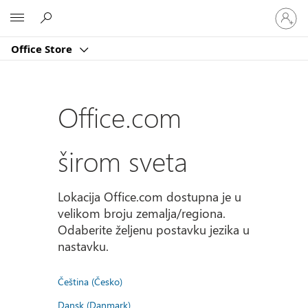
Prijavite
Microsoft
se
na
Office Store
nalog
Office.com
širom sveta
Lokacija Office.com dostupna je u
velikom broju zemalja/regiona.
Odaberite željenu postavku jezika u
nastavku.
Čeština (Česko)
Dansk (Danmark)