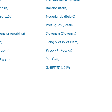
nesia)
Italiano (Italia)
rország)
Nederlands (België)
Português (Brasil)
venská republika)
Slovenski (Slovenija)
e)
Tiếng Việt (Việt Nam)
гария)
Русский (Россия)
عربي ()
ไทย (ไทย)
繁體中文 (台灣)