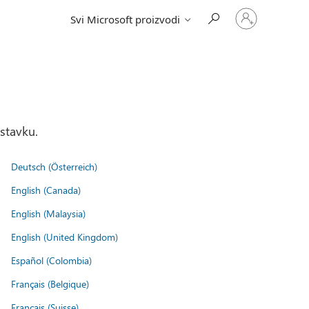
Prijavite
Svi Microsoft proizvodi
se
na
nalog
stavku.
Deutsch (Österreich)
English (Canada)
English (Malaysia)
English (United Kingdom)
Español (Colombia)
Français (Belgique)
Français (Suisse)