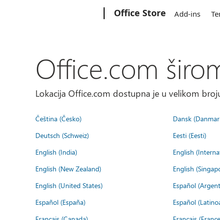
Microsoft
Office Store
Add-ins
Te
Office.com širo
Lokacija Office.com dostupna je u velikom broju
Čeština (Česko)
Dansk (Danmar
Deutsch (Schweiz)
Eesti (Eesti)
English (India)
English (Interna
English (New Zealand)
English (Singap
English (United States)
Español (Argent
Español (España)
Español (Latino
Français (Canada)
Français (France