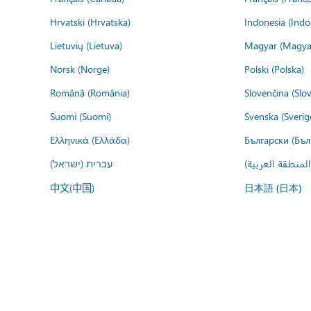
Hrvatski (Hrvatska)
Indonesia (Indo
Lietuvių (Lietuva)
Magyar (Magya
Norsk (Norge)
Polski (Polska)
Română (România)
Slovenčina (Slo
Suomi (Suomi)
Svenska (Sverig
Ελληνικά (Ελλάδα)
Български (Бъл
المنطقة العربية
עברית (ישראל)
中文(中国)
日本語 (日本)