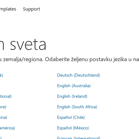
mplates
Support
m sveta
 zemalja/regiona. Odaberite željenu postavku jezika u na
k)
Deutsch (Deutschland)
English (Australia)
tional)
English (Ireland)
ore)
English (South Africa)
ina)
Español (Chile)
américa)
Español (México)
)
Français (International)