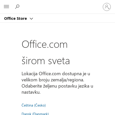
Prijavite
Microsoft
se
na
Office Store
nalog
Office.com
širom sveta
Lokacija Office.com dostupna je u
velikom broju zemalja/regiona.
Odaberite željenu postavku jezika u
nastavku.
Čeština (Česko)
Dansk (Danmark)