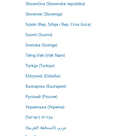
Slovenčina (Slovenská republika)
Slovenski (Slovenija)
Srpski (Rep. Srbija i Rep. Crna Gora)
Suomi (Suomi)
Svenska (Sverige)
Tiếng Việt (Việt Nam)
Türkçe (Türkiye)
Ελληνικά (Ελλάδα)
Български (България)
Русский (Россия)
Українська (Україна)
עברית (ישראל)
عربي (المنطقة العربية)