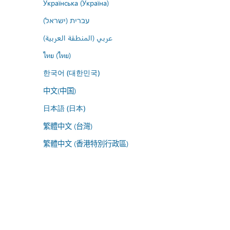
Українська (Україна)
עברית (ישראל)
عربي (المنطقة العربية)
ไทย (ไทย)
한국어 (대한민국)
中文(中国)
日本語 (日本)
繁體中文 (台灣)
繁體中文 (香港特別行政區)