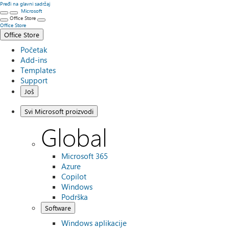
Pređi na glavni sadržaj
Microsoft
Office Store
Office Store
Office Store
Početak
Add-ins
Templates
Support
Još
Svi Microsoft proizvodi
Global
Microsoft 365
Azure
Copilot
Windows
Podrška
Software
Windows aplikacije