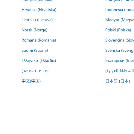
Hrvatski (Hrvatska)
Indonesia (Indo
Lietuvių (Lietuva)
Magyar (Magya
Norsk (Norge)
Polski (Polska)
Română (România)
Slovenčina (Slo
Suomi (Suomi)
Svenska (Sverig
Ελληνικά (Ελλάδα)
Български (Бъл
المنطقة العربية
עברית (ישראל)
中文(中国)
日本語 (日本)