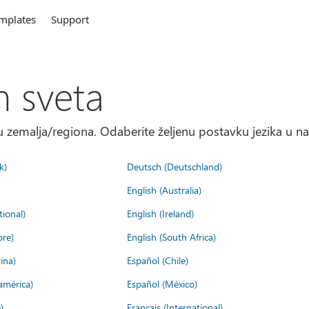
mplates
Support
m sveta
 zemalja/regiona. Odaberite željenu postavku jezika u na
k)
Deutsch (Deutschland)
English (Australia)
tional)
English (Ireland)
ore)
English (South Africa)
ina)
Español (Chile)
américa)
Español (México)
)
Français (International)