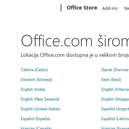
Microsoft
Office Store
Add-ins
Te
Office.com širo
Lokacija Office.com dostupna je u velikom broju
Čeština (Česko)
Dansk (Danmar
Deutsch (Schweiz)
Eesti (Eesti)
English (India)
English (Interna
English (New Zealand)
English (Singap
English (United States)
Español (Argent
Español (España)
Español (Latino
Français (Canada)
Français (France