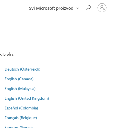
Prijavite
Svi Microsoft proizvodi
se
na
nalog
stavku.
Deutsch (Österreich)
English (Canada)
English (Malaysia)
English (United Kingdom)
Español (Colombia)
Français (Belgique)
Français (Suisse)