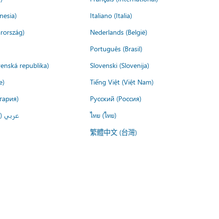
nesia)
Italiano (Italia)
rország)
Nederlands (België)
Português (Brasil)
venská republika)
Slovenski (Slovenija)
e)
Tiếng Việt (Việt Nam)
гария)
Русский (Россия)
عربي ()
ไทย (ไทย)
繁體中文 (台灣)