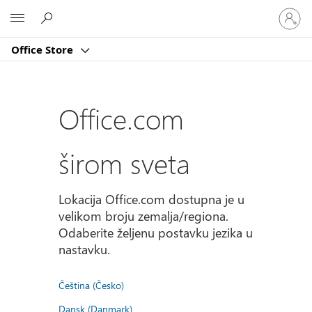
Prijavite
Microsoft
se
na
Office Store
nalog
Office.com
širom sveta
Lokacija Office.com dostupna je u
velikom broju zemalja/regiona.
Odaberite željenu postavku jezika u
nastavku.
Čeština (Česko)
Dansk (Danmark)