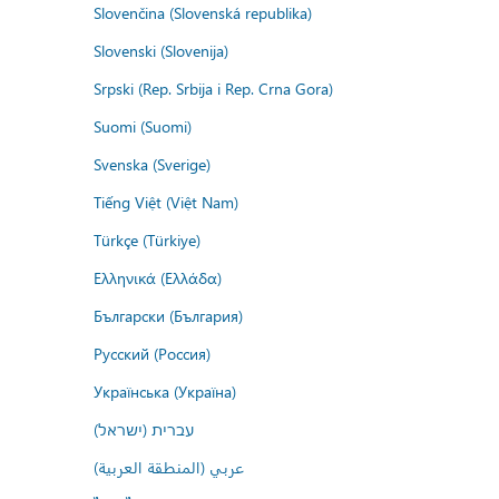
Slovenčina (Slovenská republika)
Slovenski (Slovenija)
Srpski (Rep. Srbija i Rep. Crna Gora)
Suomi (Suomi)
Svenska (Sverige)
Tiếng Việt (Việt Nam)
Türkçe (Türkiye)
Ελληνικά (Ελλάδα)
Български (България)
Русский (Россия)
Українська (Україна)
עברית (ישראל)
عربي (المنطقة العربية)